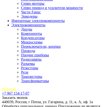
Серво моторы
Серво привод и усилители мощности
Части Fanuc
Энкодеры
Импортные электрокомпоненты
Электрокомпоненты
Диоды
Компоненты
Конденсаторы
Микросхемы
Переключатели, кнопки
Провода
Прочие приборы
Радиолампы
Разъемы
Резисторы
Реле
Транзисторы
Трансформаторы
Покупка
+7 967 154-17-07
Заказать звонок
440039, Россия, г Пенза, ул. Гагарина, д. 11, к. А, оф. 1а
Обработка персональных данных
Предложение не является