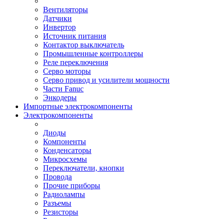
Вентиляторы
Датчики
Инвертор
Источник питания
Контактор выключатель
Промышленные контроллеры
Реле переключения
Серво моторы
Серво привод и усилители мощности
Части Fanuc
Энкодеры
Импортные электрокомпоненты
Электрокомпоненты
Диоды
Компоненты
Конденсаторы
Микросхемы
Переключатели, кнопки
Провода
Прочие приборы
Радиолампы
Разъемы
Резисторы