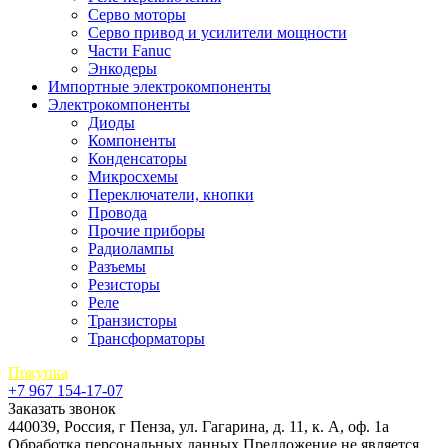
Серво моторы
Серво привод и усилители мощности
Части Fanuc
Энкодеры
Импортные электрокомпоненты
Электрокомпоненты
Диоды
Компоненты
Конденсаторы
Микросхемы
Переключатели, кнопки
Провода
Прочие приборы
Радиолампы
Разъемы
Резисторы
Реле
Транзисторы
Трансформаторы
Покупка
+7 967 154-17-07
Заказать звонок
440039, Россия, г Пенза, ул. Гагарина, д. 11, к. А, оф. 1а
Обработка персональных данных
Предложение не является