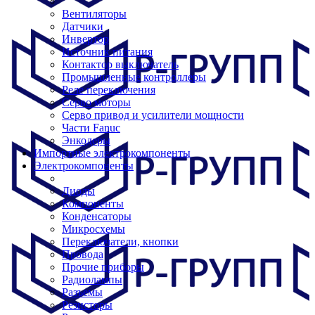
Вентиляторы
Датчики
Инвертор
Источник питания
Контактор выключатель
Промышленные контроллеры
Реле переключения
Серво моторы
Серво привод и усилители мощности
Части Fanuc
Энкодеры
Импортные электрокомпоненты
Электрокомпоненты
Диоды
Компоненты
Конденсаторы
Микросхемы
Переключатели, кнопки
Провода
Прочие приборы
Радиолампы
Разъемы
Резисторы