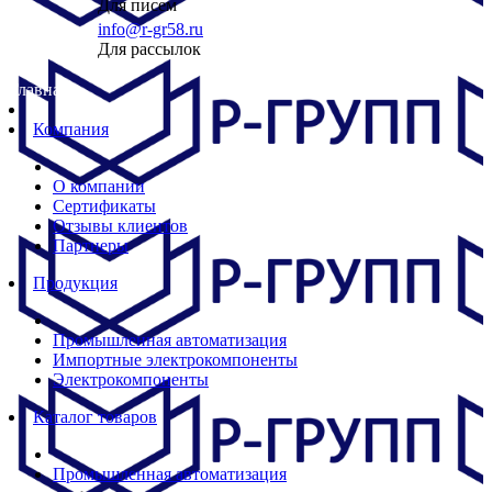
Для писем
info@r-gr58.ru
Для рассылок
Главная
Компания
О компании
Сертификаты
Отзывы клиентов
Партнеры
Продукция
Промышленная автоматизация
Импортные электрокомпоненты
Электрокомпоненты
Каталог товаров
Промышленная автоматизация