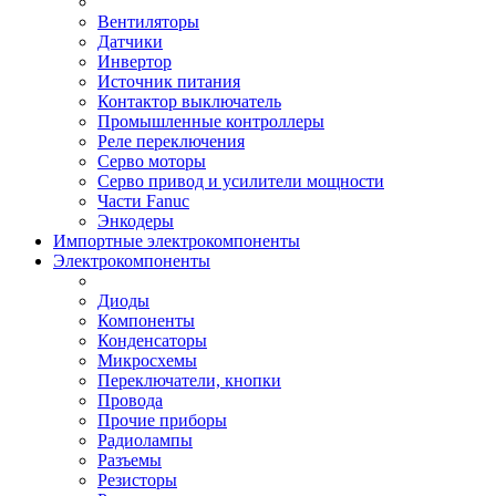
Вентиляторы
Датчики
Инвертор
Источник питания
Контактор выключатель
Промышленные контроллеры
Реле переключения
Серво моторы
Серво привод и усилители мощности
Части Fanuc
Энкодеры
Импортные электрокомпоненты
Электрокомпоненты
Диоды
Компоненты
Конденсаторы
Микросхемы
Переключатели, кнопки
Провода
Прочие приборы
Радиолампы
Разъемы
Резисторы