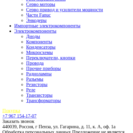
Серво моторы
Серво привод и усилители мощности
Части Fanuc
Энкодеры
Импортные электрокомпоненты
Электрокомпоненты
Диоды
Компоненты
Конденсаторы
Микросхемы
Переключатели, кнопки
Провода
Прочие приборы
Радиолампы
Разъемы
Резисторы
Реле
Транзисторы
Трансформаторы
Покупка
+7 967 154-17-07
Заказать звонок
440039, Россия, г Пенза, ул. Гагарина, д. 11, к. А, оф. 1а
Обработка персональных данных
Предложение не является