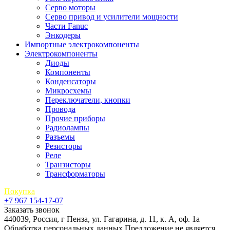
Серво моторы
Серво привод и усилители мощности
Части Fanuc
Энкодеры
Импортные электрокомпоненты
Электрокомпоненты
Диоды
Компоненты
Конденсаторы
Микросхемы
Переключатели, кнопки
Провода
Прочие приборы
Радиолампы
Разъемы
Резисторы
Реле
Транзисторы
Трансформаторы
Покупка
+7 967 154-17-07
Заказать звонок
440039, Россия, г Пенза, ул. Гагарина, д. 11, к. А, оф. 1а
Обработка персональных данных
Предложение не является