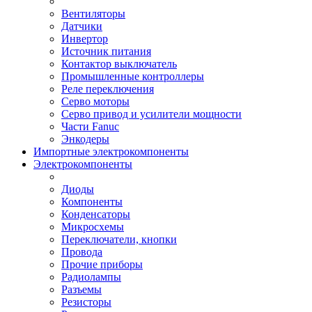
Вентиляторы
Датчики
Инвертор
Источник питания
Контактор выключатель
Промышленные контроллеры
Реле переключения
Серво моторы
Серво привод и усилители мощности
Части Fanuc
Энкодеры
Импортные электрокомпоненты
Электрокомпоненты
Диоды
Компоненты
Конденсаторы
Микросхемы
Переключатели, кнопки
Провода
Прочие приборы
Радиолампы
Разъемы
Резисторы