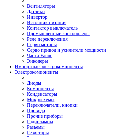
Вентиляторы
Датчики
Инвертор
Источник питания
Контактор выключатель
Промышленные контроллеры
Реле переключения
Серво моторы
Серво привод и усилители мощности
Части Fanuc
Энкодеры
Импортные электрокомпоненты
Электрокомпоненты
Диоды
Компоненты
Конденсаторы
Микросхемы
Переключатели, кнопки
Провода
Прочие приборы
Радиолампы
Разъемы
Резисторы