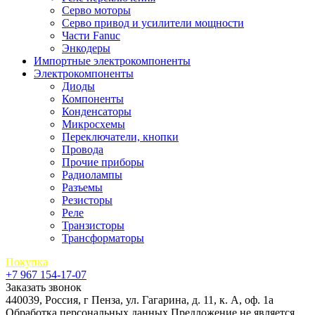
Серво моторы
Серво привод и усилители мощности
Части Fanuc
Энкодеры
Импортные электрокомпоненты
Электрокомпоненты
Диоды
Компоненты
Конденсаторы
Микросхемы
Переключатели, кнопки
Провода
Прочие приборы
Радиолампы
Разъемы
Резисторы
Реле
Транзисторы
Трансформаторы
Покупка
+7 967 154-17-07
Заказать звонок
440039, Россия, г Пенза, ул. Гагарина, д. 11, к. А, оф. 1а
Обработка персональных данных
Предложение не является