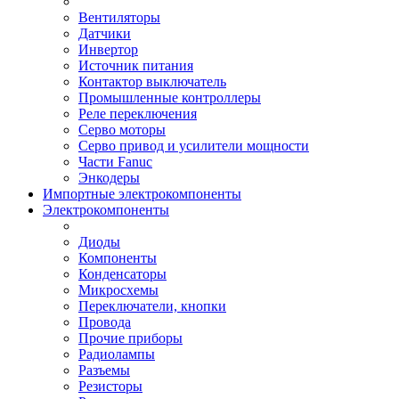
Вентиляторы
Датчики
Инвертор
Источник питания
Контактор выключатель
Промышленные контроллеры
Реле переключения
Серво моторы
Серво привод и усилители мощности
Части Fanuc
Энкодеры
Импортные электрокомпоненты
Электрокомпоненты
Диоды
Компоненты
Конденсаторы
Микросхемы
Переключатели, кнопки
Провода
Прочие приборы
Радиолампы
Разъемы
Резисторы