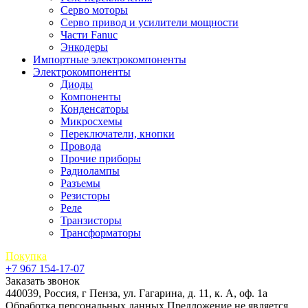
Серво моторы
Серво привод и усилители мощности
Части Fanuc
Энкодеры
Импортные электрокомпоненты
Электрокомпоненты
Диоды
Компоненты
Конденсаторы
Микросхемы
Переключатели, кнопки
Провода
Прочие приборы
Радиолампы
Разъемы
Резисторы
Реле
Транзисторы
Трансформаторы
Покупка
+7 967 154-17-07
Заказать звонок
440039, Россия, г Пенза, ул. Гагарина, д. 11, к. А, оф. 1а
Обработка персональных данных
Предложение не является