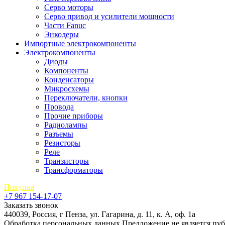
Серво моторы
Серво привод и усилители мощности
Части Fanuc
Энкодеры
Импортные электрокомпоненты
Электрокомпоненты
Диоды
Компоненты
Конденсаторы
Микросхемы
Переключатели, кнопки
Провода
Прочие приборы
Радиолампы
Разъемы
Резисторы
Реле
Транзисторы
Трансформаторы
Покупка
+7 967 154-17-07
Заказать звонок
440039, Россия, г Пенза, ул. Гагарина, д. 11, к. А, оф. 1а
Обработка персональных данных
Предложение не является пу