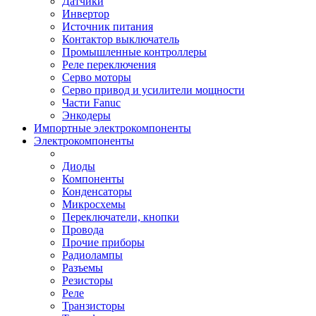
Датчики
Инвертор
Источник питания
Контактор выключатель
Промышленные контроллеры
Реле переключения
Серво моторы
Серво привод и усилители мощности
Части Fanuc
Энкодеры
Импортные электрокомпоненты
Электрокомпоненты
Диоды
Компоненты
Конденсаторы
Микросхемы
Переключатели, кнопки
Провода
Прочие приборы
Радиолампы
Разъемы
Резисторы
Реле
Транзисторы