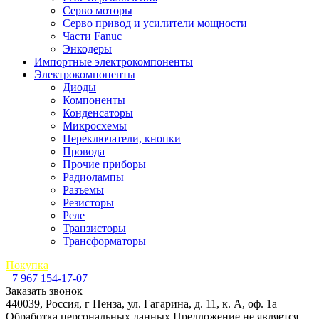
Серво моторы
Серво привод и усилители мощности
Части Fanuc
Энкодеры
Импортные электрокомпоненты
Электрокомпоненты
Диоды
Компоненты
Конденсаторы
Микросхемы
Переключатели, кнопки
Провода
Прочие приборы
Радиолампы
Разъемы
Резисторы
Реле
Транзисторы
Трансформаторы
Покупка
+7 967 154-17-07
Заказать звонок
440039, Россия, г Пенза, ул. Гагарина, д. 11, к. А, оф. 1а
Обработка персональных данных
Предложение не является