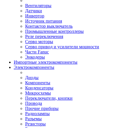
Вентиляторы
Датчики
Инвертор
Источник питания
Контактор выключатель
Промышленные контроллеры
Реле переключения
Серво моторы
Серво привод и усилители мощности
Части Fanuc
Энкодеры
Импортные электрокомпоненты
Электрокомпоненты
Диоды
Компоненты
Конденсаторы
Микросхемы
Переключатели, кнопки
Провода
Прочие приборы
Радиолампы
Разъемы
Резисторы