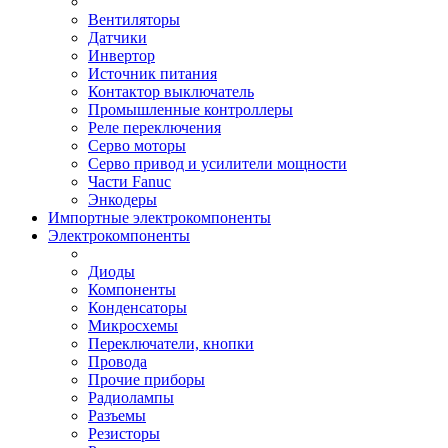
Вентиляторы
Датчики
Инвертор
Источник питания
Контактор выключатель
Промышленные контроллеры
Реле переключения
Серво моторы
Серво привод и усилители мощности
Части Fanuc
Энкодеры
Импортные электрокомпоненты
Электрокомпоненты
Диоды
Компоненты
Конденсаторы
Микросхемы
Переключатели, кнопки
Провода
Прочие приборы
Радиолампы
Разъемы
Резисторы