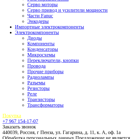
Серво моторы
Серво привод и усилители мощности
Части Fanuc
Энкодеры
Импортные электрокомпоненты
Электрокомпоненты
Диоды
Компоненты
Конденсаторы
Микросхемы
Переключатели, кнопки
Провода
Прочие приборы
Радиолампы
Разъемы
Резисторы
Реле
Транзисторы
Трансформаторы
Покупка
+7 967 154-17-07
Заказать звонок
440039, Россия, г Пенза, ул. Гагарина, д. 11, к. А, оф. 1а
Обработка персональных данных
Предложение не является