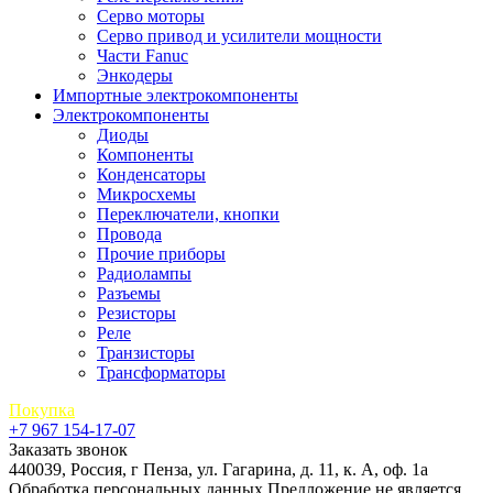
Серво моторы
Серво привод и усилители мощности
Части Fanuc
Энкодеры
Импортные электрокомпоненты
Электрокомпоненты
Диоды
Компоненты
Конденсаторы
Микросхемы
Переключатели, кнопки
Провода
Прочие приборы
Радиолампы
Разъемы
Резисторы
Реле
Транзисторы
Трансформаторы
Покупка
+7 967 154-17-07
Заказать звонок
440039, Россия, г Пенза, ул. Гагарина, д. 11, к. А, оф. 1а
Обработка персональных данных
Предложение не является