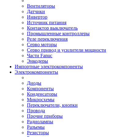
Вентиляторы
Датчики
Инвертор
Источник питания
Контактор выключатель
Промышленные контроллеры
Реле переключения
Серво моторы
Серво привод и усилители мощности
Части Fanuc
Энкодеры
Импортные электрокомпоненты
Электрокомпоненты
Диоды
Компоненты
Конденсаторы
Микросхемы
Переключатели, кнопки
Провода
Прочие приборы
Радиолампы
Разъемы
Резисторы