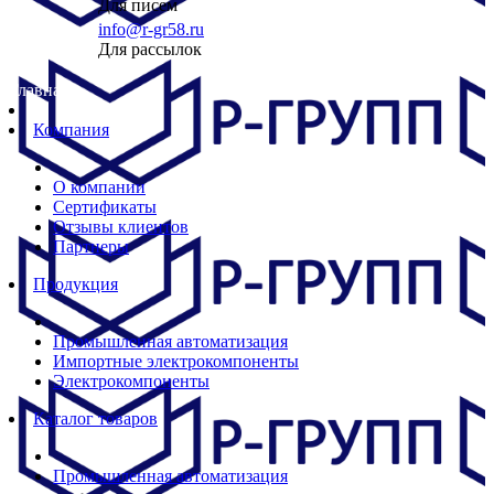
Для писем
info@r-gr58.ru
Для рассылок
Главная
Компания
О компании
Сертификаты
Отзывы клиентов
Партнеры
Продукция
Промышленная автоматизация
Импортные электрокомпоненты
Электрокомпоненты
Каталог товаров
Промышленная автоматизация