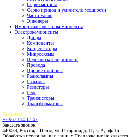
Серво моторы
Серво привод и усилители мощности
Части Fanuc
Энкодеры
Импортные электрокомпоненты
Электрокомпоненты
Диоды
Компоненты
Конденсаторы
Микросхемы
Переключатели, кнопки
Провода
Прочие приборы
Радиолампы
Разъемы
Резисторы
Реле
Транзисторы
Трансформаторы
Покупка
+7 967 154-17-07
Заказать звонок
440039, Россия, г Пенза, ул. Гагарина, д. 11, к. А, оф. 1а
Обработка персональных данных
Предложение не является