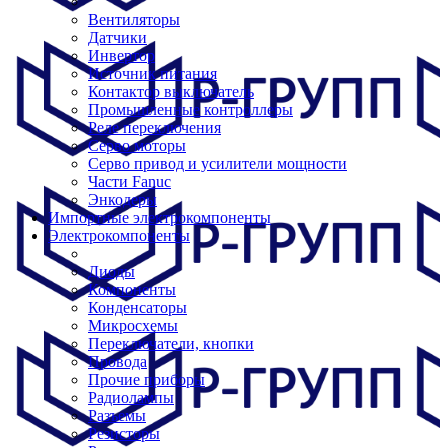
Вентиляторы
Датчики
Инвертор
Источник питания
Контактор выключатель
Промышленные контроллеры
Реле переключения
Серво моторы
Серво привод и усилители мощности
Части Fanuc
Энкодеры
Импортные электрокомпоненты
Электрокомпоненты
Диоды
Компоненты
Конденсаторы
Микросхемы
Переключатели, кнопки
Провода
Прочие приборы
Радиолампы
Разъемы
Резисторы