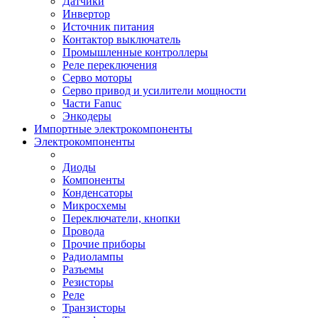
Датчики
Инвертор
Источник питания
Контактор выключатель
Промышленные контроллеры
Реле переключения
Серво моторы
Серво привод и усилители мощности
Части Fanuc
Энкодеры
Импортные электрокомпоненты
Электрокомпоненты
Диоды
Компоненты
Конденсаторы
Микросхемы
Переключатели, кнопки
Провода
Прочие приборы
Радиолампы
Разъемы
Резисторы
Реле
Транзисторы