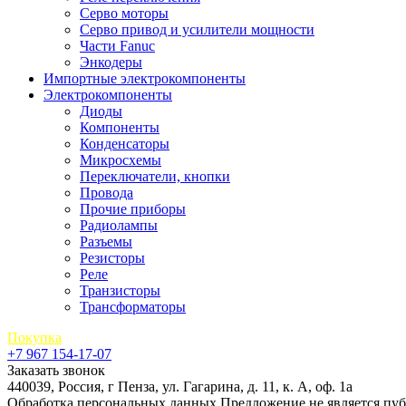
Серво моторы
Серво привод и усилители мощности
Части Fanuc
Энкодеры
Импортные электрокомпоненты
Электрокомпоненты
Диоды
Компоненты
Конденсаторы
Микросхемы
Переключатели, кнопки
Провода
Прочие приборы
Радиолампы
Разъемы
Резисторы
Реле
Транзисторы
Трансформаторы
Покупка
+7 967 154-17-07
Заказать звонок
440039, Россия, г Пенза, ул. Гагарина, д. 11, к. А, оф. 1а
Обработка персональных данных
Предложение не является пу