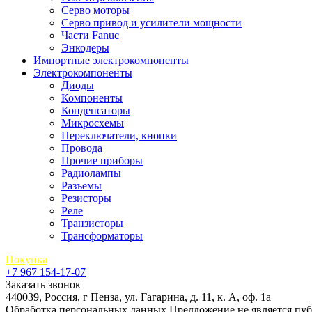
Серво моторы
Серво привод и усилители мощности
Части Fanuc
Энкодеры
Импортные электрокомпоненты
Электрокомпоненты
Диоды
Компоненты
Конденсаторы
Микросхемы
Переключатели, кнопки
Провода
Прочие приборы
Радиолампы
Разъемы
Резисторы
Реле
Транзисторы
Трансформаторы
Покупка
+7 967 154-17-07
Заказать звонок
440039, Россия, г Пенза, ул. Гагарина, д. 11, к. А, оф. 1а
Обработка персональных данных
Предложение не является пу