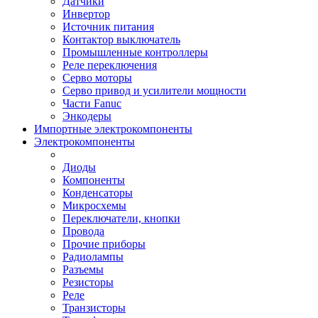
Датчики
Инвертор
Источник питания
Контактор выключатель
Промышленные контроллеры
Реле переключения
Серво моторы
Серво привод и усилители мощности
Части Fanuc
Энкодеры
Импортные электрокомпоненты
Электрокомпоненты
Диоды
Компоненты
Конденсаторы
Микросхемы
Переключатели, кнопки
Провода
Прочие приборы
Радиолампы
Разъемы
Резисторы
Реле
Транзисторы