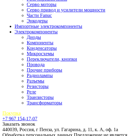
Серво моторы
Серво привод и усилители мощности
Части Fanuc
Энкодеры
Импортные электрокомпоненты
Электрокомпоненты
Диоды
Компоненты
Конденсаторы
Микросхемы
Переключатели, кнопки
Провода
Прочие приборы
Радиолампы
Разъемы
Резисторы
Реле
Транзисторы
Трансформаторы
Покупка
+7 967 154-17-07
Заказать звонок
440039, Россия, г Пенза, ул. Гагарина, д. 11, к. А, оф. 1а
Обработка персональных данных
Предложение не является