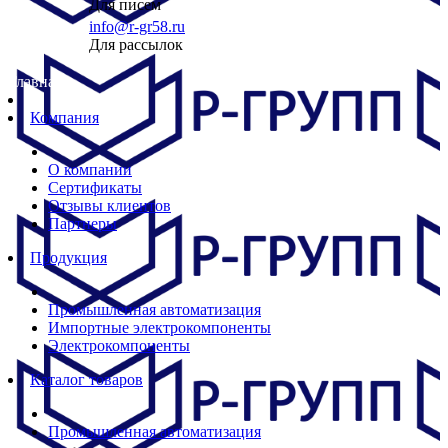
Для писем
info@r-gr58.ru
Для рассылок
Главная
Компания
О компании
Сертификаты
Отзывы клиентов
Партнеры
Продукция
Промышленная автоматизация
Импортные электрокомпоненты
Электрокомпоненты
Каталог товаров
Промышленная автоматизация