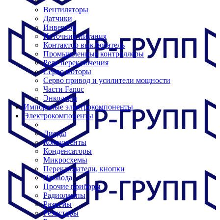
Вентиляторы
Датчики
Инвертор
Источник питания
Контактор выключатель
Промышленные контроллеры
Реле переключения
Серво моторы
Серво привод и усилители мощности
Части Fanuc
Энкодеры
Импортные электрокомпоненты
Электрокомпоненты
Диоды
Компоненты
Конденсаторы
Микросхемы
Переключатели, кнопки
Провода
Прочие приборы
Радиолампы
Разъемы
Резисторы