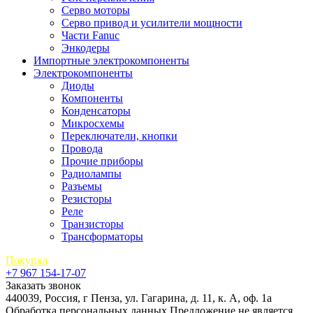
Серво моторы
Серво привод и усилители мощности
Части Fanuc
Энкодеры
Импортные электрокомпоненты
Электрокомпоненты
Диоды
Компоненты
Конденсаторы
Микросхемы
Переключатели, кнопки
Провода
Прочие приборы
Радиолампы
Разъемы
Резисторы
Реле
Транзисторы
Трансформаторы
Покупка
+7 967 154-17-07
Заказать звонок
440039, Россия, г Пенза, ул. Гагарина, д. 11, к. А, оф. 1а
Обработка персональных данных
Предложение не является