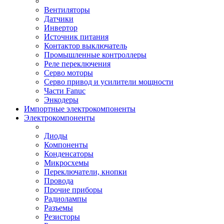
Вентиляторы
Датчики
Инвертор
Источник питания
Контактор выключатель
Промышленные контроллеры
Реле переключения
Серво моторы
Серво привод и усилители мощности
Части Fanuc
Энкодеры
Импортные электрокомпоненты
Электрокомпоненты
Диоды
Компоненты
Конденсаторы
Микросхемы
Переключатели, кнопки
Провода
Прочие приборы
Радиолампы
Разъемы
Резисторы