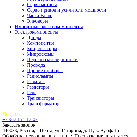
Серво моторы
Серво привод и усилители мощности
Части Fanuc
Энкодеры
Импортные электрокомпоненты
Электрокомпоненты
Диоды
Компоненты
Конденсаторы
Микросхемы
Переключатели, кнопки
Провода
Прочие приборы
Радиолампы
Разъемы
Резисторы
Реле
Транзисторы
Трансформаторы
Покупка
+7 967 154-17-07
Заказать звонок
440039, Россия, г Пенза, ул. Гагарина, д. 11, к. А, оф. 1а
Обработка персональных данных
Предложение не является