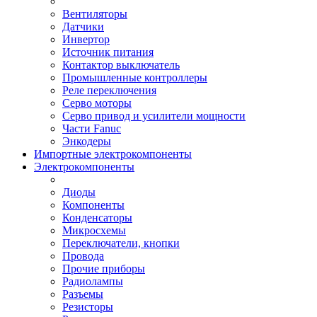
Вентиляторы
Датчики
Инвертор
Источник питания
Контактор выключатель
Промышленные контроллеры
Реле переключения
Серво моторы
Серво привод и усилители мощности
Части Fanuc
Энкодеры
Импортные электрокомпоненты
Электрокомпоненты
Диоды
Компоненты
Конденсаторы
Микросхемы
Переключатели, кнопки
Провода
Прочие приборы
Радиолампы
Разъемы
Резисторы