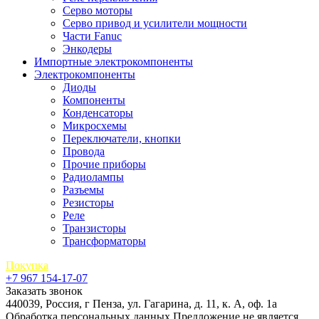
Серво моторы
Серво привод и усилители мощности
Части Fanuc
Энкодеры
Импортные электрокомпоненты
Электрокомпоненты
Диоды
Компоненты
Конденсаторы
Микросхемы
Переключатели, кнопки
Провода
Прочие приборы
Радиолампы
Разъемы
Резисторы
Реле
Транзисторы
Трансформаторы
Покупка
+7 967 154-17-07
Заказать звонок
440039, Россия, г Пенза, ул. Гагарина, д. 11, к. А, оф. 1а
Обработка персональных данных
Предложение не является