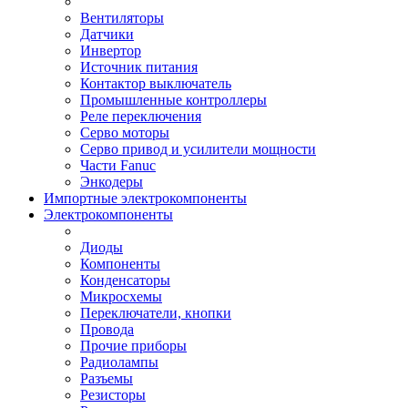
Вентиляторы
Датчики
Инвертор
Источник питания
Контактор выключатель
Промышленные контроллеры
Реле переключения
Серво моторы
Серво привод и усилители мощности
Части Fanuc
Энкодеры
Импортные электрокомпоненты
Электрокомпоненты
Диоды
Компоненты
Конденсаторы
Микросхемы
Переключатели, кнопки
Провода
Прочие приборы
Радиолампы
Разъемы
Резисторы