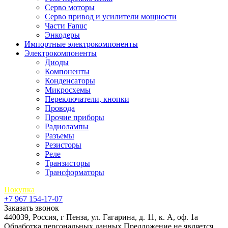
Серво моторы
Серво привод и усилители мощности
Части Fanuc
Энкодеры
Импортные электрокомпоненты
Электрокомпоненты
Диоды
Компоненты
Конденсаторы
Микросхемы
Переключатели, кнопки
Провода
Прочие приборы
Радиолампы
Разъемы
Резисторы
Реле
Транзисторы
Трансформаторы
Покупка
+7 967 154-17-07
Заказать звонок
440039, Россия, г Пенза, ул. Гагарина, д. 11, к. А, оф. 1а
Обработка персональных данных
Предложение не является