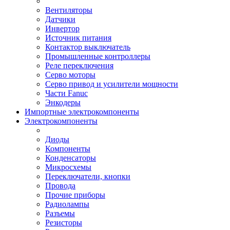
Вентиляторы
Датчики
Инвертор
Источник питания
Контактор выключатель
Промышленные контроллеры
Реле переключения
Серво моторы
Серво привод и усилители мощности
Части Fanuc
Энкодеры
Импортные электрокомпоненты
Электрокомпоненты
Диоды
Компоненты
Конденсаторы
Микросхемы
Переключатели, кнопки
Провода
Прочие приборы
Радиолампы
Разъемы
Резисторы