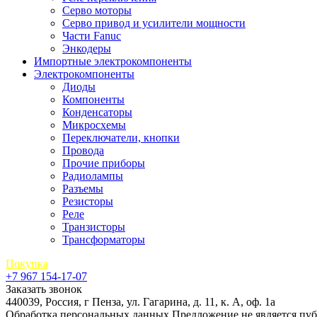
Серво моторы
Серво привод и усилители мощности
Части Fanuc
Энкодеры
Импортные электрокомпоненты
Электрокомпоненты
Диоды
Компоненты
Конденсаторы
Микросхемы
Переключатели, кнопки
Провода
Прочие приборы
Радиолампы
Разъемы
Резисторы
Реле
Транзисторы
Трансформаторы
Покупка
+7 967 154-17-07
Заказать звонок
440039, Россия, г Пенза, ул. Гагарина, д. 11, к. А, оф. 1а
Обработка персональных данных
Предложение не является пу