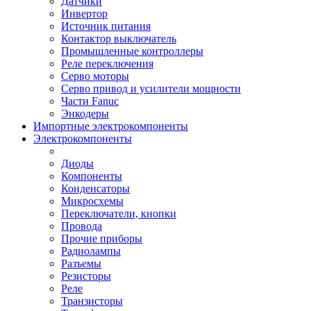
Датчики
Инвертор
Источник питания
Контактор выключатель
Промышленные контроллеры
Реле переключения
Серво моторы
Серво привод и усилители мощности
Части Fanuc
Энкодеры
Импортные электрокомпоненты
Электрокомпоненты
Диоды
Компоненты
Конденсаторы
Микросхемы
Переключатели, кнопки
Провода
Прочие приборы
Радиолампы
Разъемы
Резисторы
Реле
Транзисторы