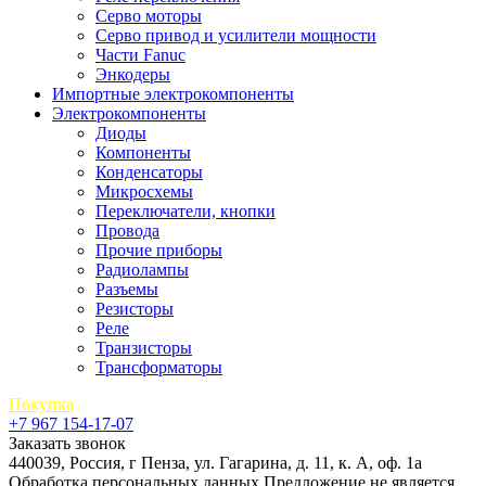
Серво моторы
Серво привод и усилители мощности
Части Fanuc
Энкодеры
Импортные электрокомпоненты
Электрокомпоненты
Диоды
Компоненты
Конденсаторы
Микросхемы
Переключатели, кнопки
Провода
Прочие приборы
Радиолампы
Разъемы
Резисторы
Реле
Транзисторы
Трансформаторы
Покупка
+7 967 154-17-07
Заказать звонок
440039, Россия, г Пенза, ул. Гагарина, д. 11, к. А, оф. 1а
Обработка персональных данных
Предложение не является