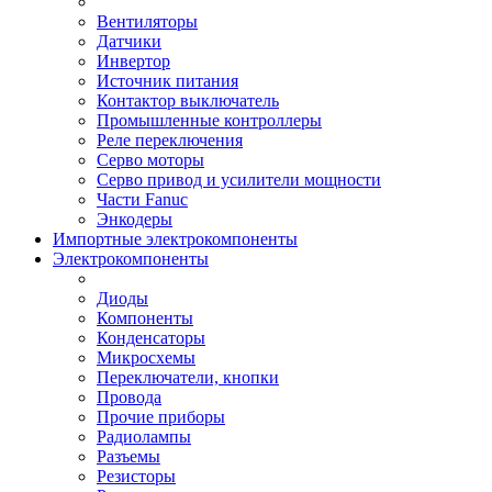
Вентиляторы
Датчики
Инвертор
Источник питания
Контактор выключатель
Промышленные контроллеры
Реле переключения
Серво моторы
Серво привод и усилители мощности
Части Fanuc
Энкодеры
Импортные электрокомпоненты
Электрокомпоненты
Диоды
Компоненты
Конденсаторы
Микросхемы
Переключатели, кнопки
Провода
Прочие приборы
Радиолампы
Разъемы
Резисторы