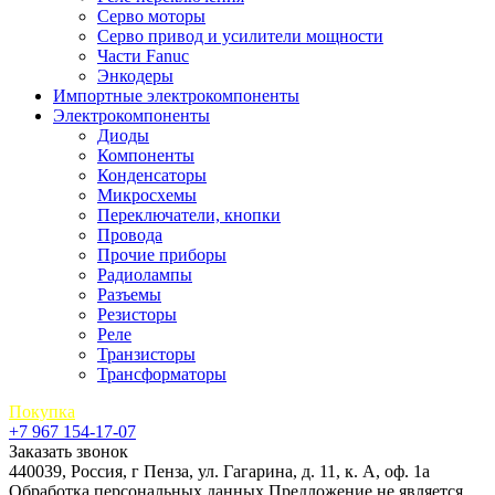
Серво моторы
Серво привод и усилители мощности
Части Fanuc
Энкодеры
Импортные электрокомпоненты
Электрокомпоненты
Диоды
Компоненты
Конденсаторы
Микросхемы
Переключатели, кнопки
Провода
Прочие приборы
Радиолампы
Разъемы
Резисторы
Реле
Транзисторы
Трансформаторы
Покупка
+7 967 154-17-07
Заказать звонок
440039, Россия, г Пенза, ул. Гагарина, д. 11, к. А, оф. 1а
Обработка персональных данных
Предложение не является