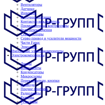
Вентиляторы
Датчики
Инвертор
Источник питания
Контактор выключатель
Промышленные контроллеры
Реле переключения
Серво моторы
Серво привод и усилители мощности
Части Fanuc
Энкодеры
Импортные электрокомпоненты
Электрокомпоненты
Диоды
Компоненты
Конденсаторы
Микросхемы
Переключатели, кнопки
Провода
Прочие приборы
Радиолампы
Разъемы
Резисторы