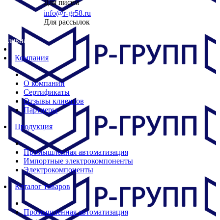
Для писем
info@r-gr58.ru
Для рассылок
Главная
Компания
О компании
Сертификаты
Отзывы клиентов
Партнеры
Продукция
Промышленная автоматизация
Импортные электрокомпоненты
Электрокомпоненты
Каталог товаров
Промышленная автоматизация