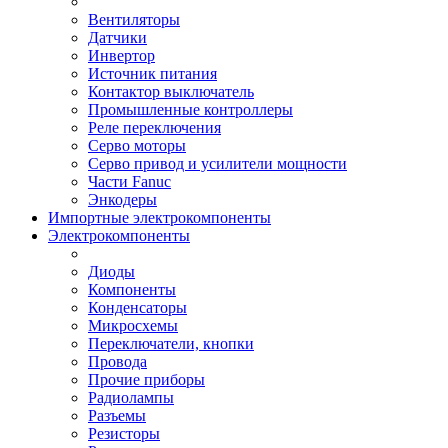
Вентиляторы
Датчики
Инвертор
Источник питания
Контактор выключатель
Промышленные контроллеры
Реле переключения
Серво моторы
Серво привод и усилители мощности
Части Fanuc
Энкодеры
Импортные электрокомпоненты
Электрокомпоненты
Диоды
Компоненты
Конденсаторы
Микросхемы
Переключатели, кнопки
Провода
Прочие приборы
Радиолампы
Разъемы
Резисторы