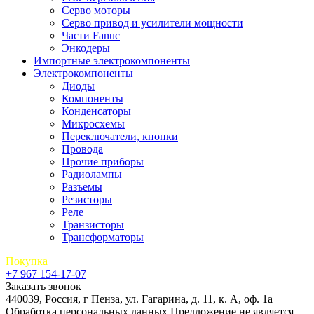
Серво моторы
Серво привод и усилители мощности
Части Fanuc
Энкодеры
Импортные электрокомпоненты
Электрокомпоненты
Диоды
Компоненты
Конденсаторы
Микросхемы
Переключатели, кнопки
Провода
Прочие приборы
Радиолампы
Разъемы
Резисторы
Реле
Транзисторы
Трансформаторы
Покупка
+7 967 154-17-07
Заказать звонок
440039, Россия, г Пенза, ул. Гагарина, д. 11, к. А, оф. 1а
Обработка персональных данных
Предложение не является