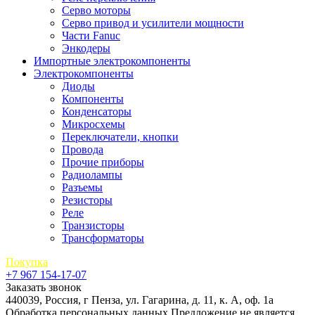
Серво моторы
Серво привод и усилители мощности
Части Fanuc
Энкодеры
Импортные электрокомпоненты
Электрокомпоненты
Диоды
Компоненты
Конденсаторы
Микросхемы
Переключатели, кнопки
Провода
Прочие приборы
Радиолампы
Разъемы
Резисторы
Реле
Транзисторы
Трансформаторы
Покупка
+7 967 154-17-07
Заказать звонок
440039, Россия, г Пенза, ул. Гагарина, д. 11, к. А, оф. 1а
Обработка персональных данных
Предложение не является