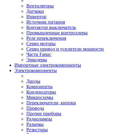
Вентиляторы
Датчики
Инвертор
Источник питания
Контактор выключатель
Промышленные контроллеры
Реле переключения
Серво моторы
Серво привод и усилители мощности
Части Fanuc
Энкодеры
Импортные электрокомпоненты
Электрокомпоненты
Диоды
Компоненты
Конденсаторы
Микросхемы
Переключатели, кнопки
Провода
Прочие приборы
Радиолампы
Разъемы
Резисторы