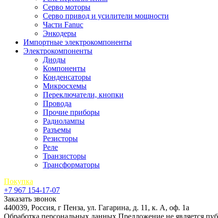
Серво моторы
Серво привод и усилители мощности
Части Fanuc
Энкодеры
Импортные электрокомпоненты
Электрокомпоненты
Диоды
Компоненты
Конденсаторы
Микросхемы
Переключатели, кнопки
Провода
Прочие приборы
Радиолампы
Разъемы
Резисторы
Реле
Транзисторы
Трансформаторы
Покупка
+7 967 154-17-07
Заказать звонок
440039, Россия, г Пенза, ул. Гагарина, д. 11, к. А, оф. 1а
Обработка персональных данных
Предложение не является пу