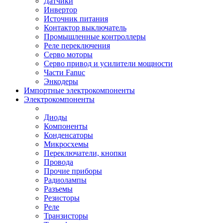
Датчики
Инвертор
Источник питания
Контактор выключатель
Промышленные контроллеры
Реле переключения
Серво моторы
Серво привод и усилители мощности
Части Fanuc
Энкодеры
Импортные электрокомпоненты
Электрокомпоненты
Диоды
Компоненты
Конденсаторы
Микросхемы
Переключатели, кнопки
Провода
Прочие приборы
Радиолампы
Разъемы
Резисторы
Реле
Транзисторы