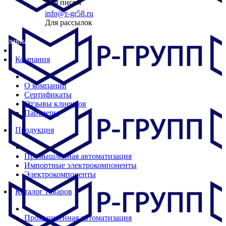
Для писем
info@r-gr58.ru
Для рассылок
Главная
Компания
О компании
Сертификаты
Отзывы клиентов
Партнеры
Продукция
Промышленная автоматизация
Импортные электрокомпоненты
Электрокомпоненты
Каталог товаров
Промышленная автоматизация