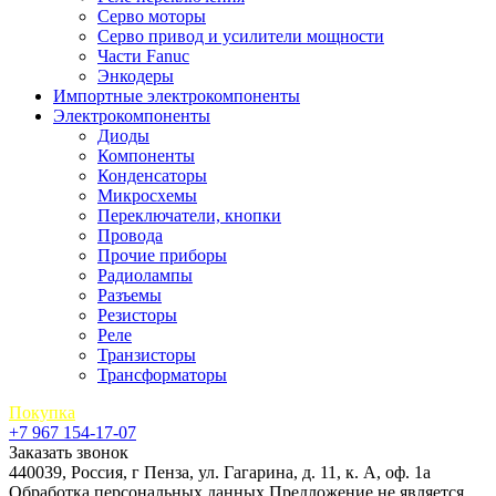
Серво моторы
Серво привод и усилители мощности
Части Fanuc
Энкодеры
Импортные электрокомпоненты
Электрокомпоненты
Диоды
Компоненты
Конденсаторы
Микросхемы
Переключатели, кнопки
Провода
Прочие приборы
Радиолампы
Разъемы
Резисторы
Реле
Транзисторы
Трансформаторы
Покупка
+7 967 154-17-07
Заказать звонок
440039, Россия, г Пенза, ул. Гагарина, д. 11, к. А, оф. 1а
Обработка персональных данных
Предложение не является