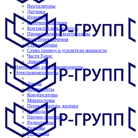
Вентиляторы
Датчики
Инвертор
Источник питания
Контактор выключатель
Промышленные контроллеры
Реле переключения
Серво моторы
Серво привод и усилители мощности
Части Fanuc
Энкодеры
Импортные электрокомпоненты
Электрокомпоненты
Диоды
Компоненты
Конденсаторы
Микросхемы
Переключатели, кнопки
Провода
Прочие приборы
Радиолампы
Разъемы
Резисторы