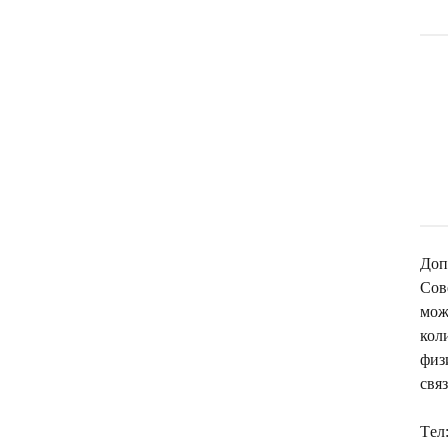
Доп
Сов
мож
кол
физ
свя
Tел: