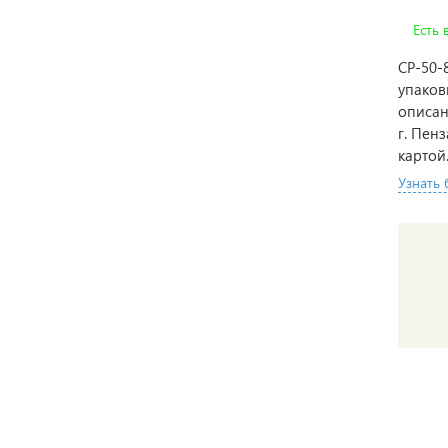
Есть 
СР-50-
упаков
описан
г. Пен
картой
Узнать