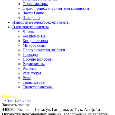
Серво моторы
Серво привод и усилители мощности
Части Fanuc
Энкодеры
Импортные электрокомпоненты
Электрокомпоненты
Диоды
Компоненты
Конденсаторы
Микросхемы
Переключатели, кнопки
Провода
Прочие приборы
Радиолампы
Разъемы
Резисторы
Реле
Транзисторы
Трансформаторы
Покупка
+7 967 154-17-07
Заказать звонок
440039, Россия, г Пенза, ул. Гагарина, д. 11, к. А, оф. 1а
Обработка персональных данных
Предложение не является