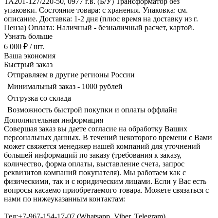
ТА201-127/220-50, 0977 г.в. (Б/У) Трансформатор без
упаковки. Состояние товара: с хранения. Упаковка: см.
описание. Доставка: 1-2 дня (плюс время на доставку из г.
Пенза) Оплата: Наличный - безналичный расчет, картой.
Узнать больше
6 000 ₽
/ шт.
Ваша экономия
Быстрый заказ
Отправляем в другие регионы России
Минимальный заказ - 1000 рублей
Отгрузка со склада
Возможность быстрой покупки и оплаты оффлайн
Дополнительная информация
Совершая заказ вы даете согласие на обработку Ваших
персональных данных. В течений некоторого времени с Вами
может свяжется менеджер нашей компаний для уточнений
большей информаций по заказу (требования к заказу,
количество, форма оплаты, выставление счета, запрос
реквизитов компаний покупателя). Мы работаем как с
физическими, так и с юридическим лицами. Если у Вас есть
вопросы касаемо приобретаемого товара. Можете связаться с
нами по нижеуказанным контактам:
Tел:+7-967-154-17-07 (Whatsapp, Viber, Telegram)