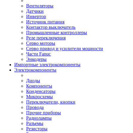
Вентиляторы
Датчики
Инвертор
Источник питания
Контактор выключатель
Промышленные контроллеры
Реле переключения
Серво моторы
Серво привод и усилители мощности
Части Fanuc
Энкодеры
Импортные электрокомпоненты
Электрокомпоненты
Диоды
Компоненты
Конденсаторы
Микросхемы
Переключатели, кнопки
Провода
Прочие приборы
Радиолампы
Разъемы
Резисторы