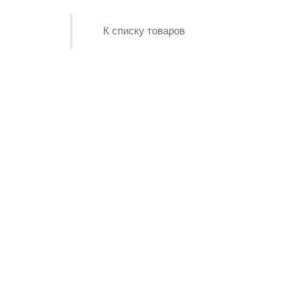
К списку товаров
Нашли дешевле-
сделаем скидку!!!
Купить со скидкой