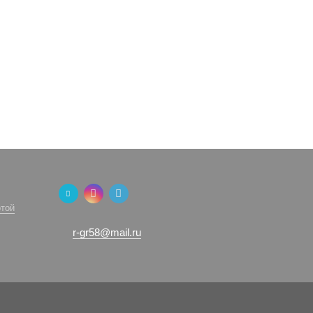
той
r-gr58@mail.ru