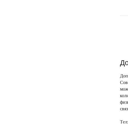
До
Доп
Сов
мож
кол
физ
свя
Tел: