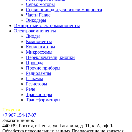
Серво моторы
Серво привод и усилители мощности
Части Fanuc
Энкодеры
Импортные электрокомпоненты
Электрокомпоненты
Диоды
Компоненты
Конденсаторы
Микросхемы
Переключатели, кнопки
Провода
Прочие приборы
Радиолампы
Разъемы
Резисторы
Реле
Транзисторы
Трансформаторы
Покупка
+7 967 154-17-07
Заказать звонок
440039, Россия, г Пенза, ул. Гагарина, д. 11, к. А, оф. 1а
Обработка персональных данных
Предложение не является