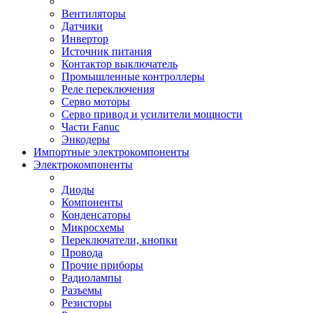
Вентиляторы
Датчики
Инвертор
Источник питания
Контактор выключатель
Промышленные контроллеры
Реле переключения
Серво моторы
Серво привод и усилители мощности
Части Fanuc
Энкодеры
Импортные электрокомпоненты
Электрокомпоненты
Диоды
Компоненты
Конденсаторы
Микросхемы
Переключатели, кнопки
Провода
Прочие приборы
Радиолампы
Разъемы
Резисторы