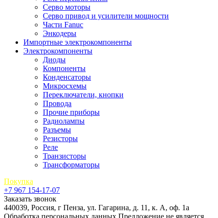
Серво моторы
Серво привод и усилители мощности
Части Fanuc
Энкодеры
Импортные электрокомпоненты
Электрокомпоненты
Диоды
Компоненты
Конденсаторы
Микросхемы
Переключатели, кнопки
Провода
Прочие приборы
Радиолампы
Разъемы
Резисторы
Реле
Транзисторы
Трансформаторы
Покупка
+7 967 154-17-07
Заказать звонок
440039, Россия, г Пенза, ул. Гагарина, д. 11, к. А, оф. 1а
Обработка персональных данных
Предложение не является