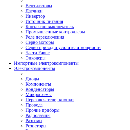
Вентиляторы
Датчики
Инвертор
Источник питания
Контактор выключатель
Промышленные контроллеры
Реле переключения
Серво моторы
Серво привод и усилители мощности
Части Fanuc
Энкодеры
Импортные электрокомпоненты
Электрокомпоненты
Диоды
Компоненты
Конденсаторы
Микросхемы
Переключатели, кнопки
Провода
Прочие приборы
Радиолампы
Разъемы
Резисторы