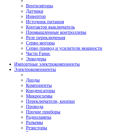
Вентиляторы
Датчики
Инвертор
Источник питания
Контактор выключатель
Промышленные контроллеры
Реле переключения
Серво моторы
Серво привод и усилители мощности
Части Fanuc
Энкодеры
Импортные электрокомпоненты
Электрокомпоненты
Диоды
Компоненты
Конденсаторы
Микросхемы
Переключатели, кнопки
Провода
Прочие приборы
Радиолампы
Разъемы
Резисторы