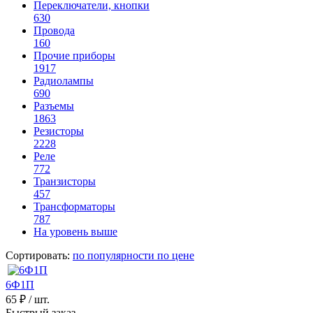
Переключатели, кнопки
630
Провода
160
Прочие приборы
1917
Радиолампы
690
Разъемы
1863
Резисторы
2228
Реле
772
Транзисторы
457
Трансформаторы
787
На уровень выше
Сортировать:
по популярности
по цене
6Ф1П
65 ₽
/ шт.
Быстрый заказ