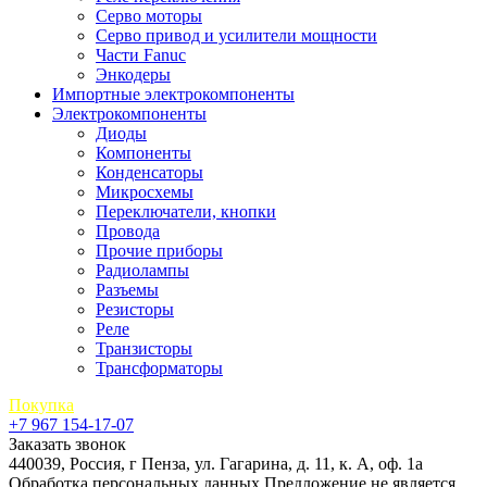
Серво моторы
Серво привод и усилители мощности
Части Fanuc
Энкодеры
Импортные электрокомпоненты
Электрокомпоненты
Диоды
Компоненты
Конденсаторы
Микросхемы
Переключатели, кнопки
Провода
Прочие приборы
Радиолампы
Разъемы
Резисторы
Реле
Транзисторы
Трансформаторы
Покупка
+7 967 154-17-07
Заказать звонок
440039, Россия, г Пенза, ул. Гагарина, д. 11, к. А, оф. 1а
Обработка персональных данных
Предложение не является