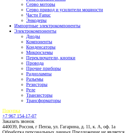
Серво моторы
Серво привод и усилители мощности
Части Fanuc
Энкодеры
Импортные электрокомпоненты
Электрокомпоненты
Диоды
Компоненты
Конденсаторы
Микросхемы
Переключатели, кнопки
Провода
Прочие приборы
Радиолампы
Разъемы
Резисторы
Реле
Транзисторы
Трансформаторы
Покупка
+7 967 154-17-07
Заказать звонок
440039, Россия, г Пенза, ул. Гагарина, д. 11, к. А, оф. 1а
Обработка персональных данных
Предложение не является