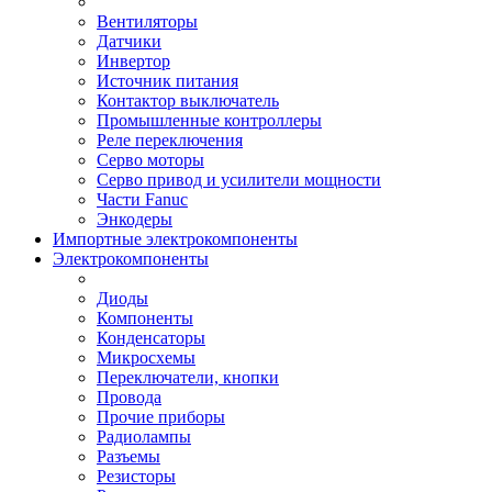
Вентиляторы
Датчики
Инвертор
Источник питания
Контактор выключатель
Промышленные контроллеры
Реле переключения
Серво моторы
Серво привод и усилители мощности
Части Fanuc
Энкодеры
Импортные электрокомпоненты
Электрокомпоненты
Диоды
Компоненты
Конденсаторы
Микросхемы
Переключатели, кнопки
Провода
Прочие приборы
Радиолампы
Разъемы
Резисторы